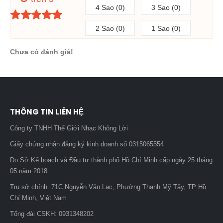
4 Sao (0)
3 Sao (0)
2 Sao (0)
1 Sao (0)
Chưa có đánh giá!
THÔNG TIN LIÊN HỆ
Công ty TNHH Thế Giới Nhạc Không Lời
Giấy chứng nhận đăng ký kinh doanh số 0315065554
Do Sở Kế hoạch và Đầu tư thành phố Hồ Chí Minh cấp ngày 25 tháng
05 năm 2018
Trụ sở chính: 71C Nguyễn Văn Lạc, Phường Thạnh Mỹ Tây, TP Hồ
Chí Minh, Việt Nam
Tổng đài CSKH: 0931348202