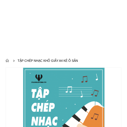
TẬP CHÉP NHẠC KHỔ GIẤY A4 KẺ Ô SẴN
Chuyển
đến
phần
đầu
của
thư
viện
hình
ảnh