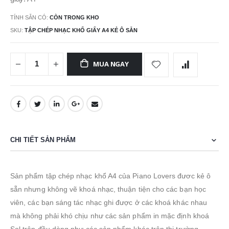
ảnh
TÍNH SẴN CÓ:
CÒN TRONG KHO
SKU
TẬP CHÉP NHẠC KHỔ GIẤY A4 KẺ Ô SẴN
MUA NGAY
CHI TIẾT SẢN PHẨM
Sản phẩm tập chép nhạc khổ A4 của Piano Lovers đươc kẻ ô
sẵn nhưng không vẽ khoá nhạc, thuận tiện cho các bạn học
viên, các bạn sáng tác nhạc ghi được ở các khoá khác nhau
mà không phải khó chịu như các sản phẩm in mặc định khoá
Sol trên đầu dòng như các sản phẩm khác trên thị trường.