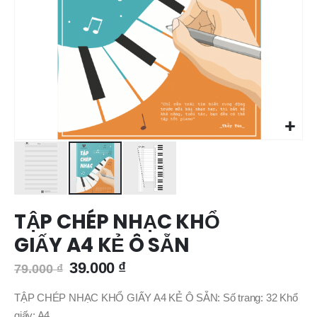
Chuyển
TẬP CHÉP NHẠC KHỔ
đến
phần
GIẤY A4 KẺ Ô SẴN
đầu
của
39.000 ₫
79.000 ₫
thư
viện
TẬP CHÉP NHẠC KHỔ GIẤY A4 KẺ Ô SẴN: Số trang: 32 Khổ
hình
giấy: A4