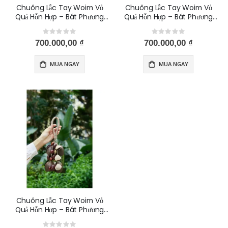
Chuông Lắc Tay Woim Vỏ
Chuông Lắc Tay Woim Vỏ
Quả Hỗn Hợp – Bát Phương
Quả Hỗn Hợp – Bát Phương
Tài Lộc – Tịnh Tâm - Thiền -
Tài Lộc – Tịnh Tâm - Thiền -
Thư Giãn Giảm Stress Phong
Rating:
Thư Giãn Giảm Stress Phong
Rating:
0%
0%
700.000,00 ₫
700.000,00 ₫
Thuỷ-mix fruit 2
Thuỷ-panji
MUA NGAY
MUA NGAY
Chuông Lắc Tay Woim Vỏ
Quả Hỗn Hợp – Bát Phương
Tài Lộc – Tịnh Tâm - Thiền -
Rating: