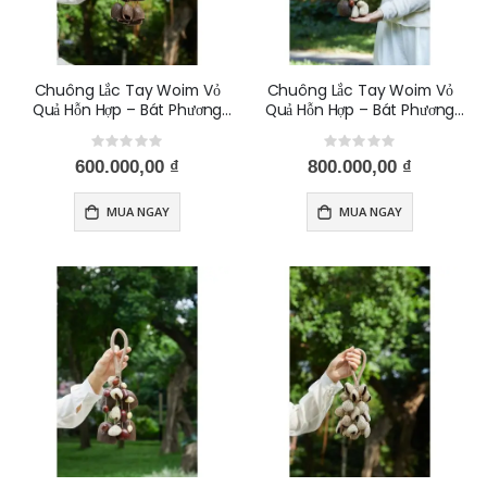
Chuông Lắc Tay Woim Vỏ
Chuông Lắc Tay Woim Vỏ
Quả Hỗn Hợp – Bát Phương
Quả Hỗn Hợp – Bát Phương
Tài Lộc – Tịnh Tâm - Thiền -
Tài Lộc – Tịnh Tâm - Thiền -
Thư Giãn Giảm Stress Phong
Rating:
Thư Giãn Giảm Stress Phong
Rating:
0%
0%
600.000,00 ₫
800.000,00 ₫
Thuỷ-salin
Thuỷ-mix fruit 1
MUA NGAY
MUA NGAY