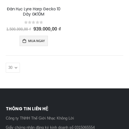
Đàn Hạc Lyre Harp Gecko 10
Dây GK10M
Rating:
0%
Special
939.000,00 ₫
1.500.000,00 ₫
Price
MUA NGAY
THÔNG TIN LIÊN HỆ
Công ty TNHH Thế Giới Nhạc Không Lời
Giấy chứng nhận đăng ký kinh doanh số 0315065554