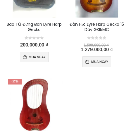
Bao Túi Đựng Đàn Lyre Harp
Đàn Hạc Lyre Harp Gecko 15
Gecko
Dây GK15MC
Rating:
Rating:
0%
0%
200.000,00 ₫
1.500.000,00 ₫
Special
1.279.000,00 ₫
Price
MUA NGAY
MUA NGAY
-37%