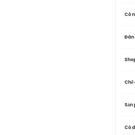
Có n
Đàn 
Shop
Chế 
Sản 
Có đ