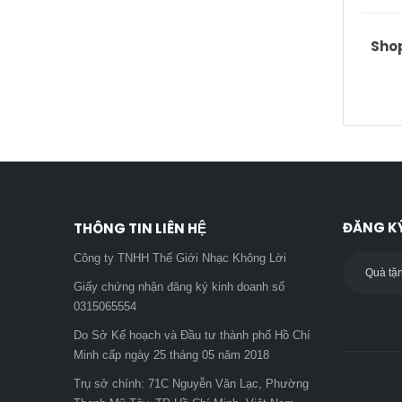
Shop
ĐĂNG KÝ
THÔNG TIN LIÊN HỆ
Công ty TNHH Thế Giới Nhạc Không Lời
Giấy chứng nhận đăng ký kinh doanh số
0315065554
Do Sở Kế hoạch và Đầu tư thành phố Hồ Chí
Minh cấp ngày 25 tháng 05 năm 2018
Trụ sở chính: 71C Nguyễn Văn Lạc, Phường