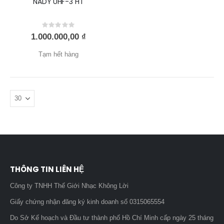
NADY UHF-3 HT
Rating:
0%
1.000.000,00 ₫
Tạm hết hàng
THÔNG TIN LIÊN HỆ
Công ty TNHH Thế Giới Nhạc Không Lời
Giấy chứng nhận đăng ký kinh doanh số 0315065554
Do Sở Kế hoạch và Đầu tư thành phố Hồ Chí Minh cấp ngày 25 tháng