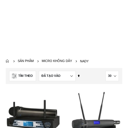
SẢN PHẨM
MICRO KHÔNG DÂY
NADY
Thiết
TÌM THEO
lập
theo
hướng
giảm
dần